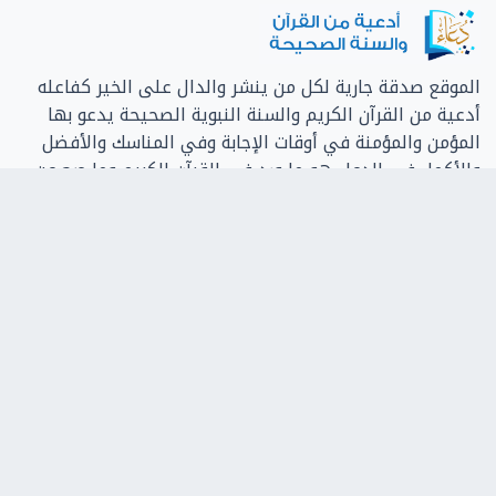
الموقع صدقة جارية لكل من ينشر والدال على الخير كفاعله
أدعية من القرآن الكريم والسنة النبوية الصحيحة يدعو بها
المؤمن والمؤمنة في أوقات الإجابة وفي المناسك والأفضل
والأكمل في الدعاء هو ما ورد في القرآن الكريم وما صح عن
الرسول محمد صل الله عليه وسلم، وعلى المرء أن يلح في
الدعاء ويحسن الظن بالله ويعلم أنه حكيم عليم، قد يعجل
الإجابة لحكمة وقد يؤخرها لحكمة، وقد يعطي السائل خيرا
مما سأل
التصنيفات
من القرآن الكريم
من السنة الشريفة
أدعية مصورة