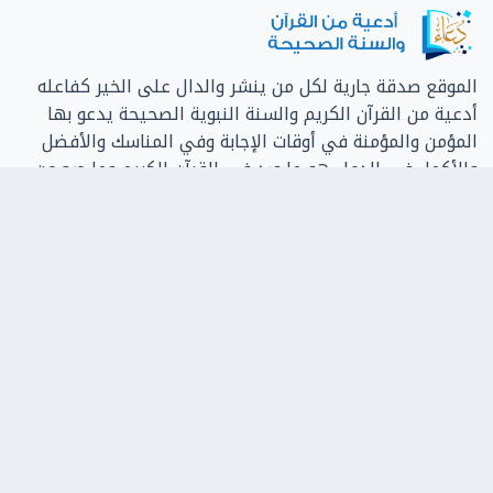
الموقع صدقة جارية لكل من ينشر والدال على الخير كفاعله
أدعية من القرآن الكريم والسنة النبوية الصحيحة يدعو بها
المؤمن والمؤمنة في أوقات الإجابة وفي المناسك والأفضل
والأكمل في الدعاء هو ما ورد في القرآن الكريم وما صح عن
الرسول محمد صل الله عليه وسلم، وعلى المرء أن يلح في
الدعاء ويحسن الظن بالله ويعلم أنه حكيم عليم، قد يعجل
الإجابة لحكمة وقد يؤخرها لحكمة، وقد يعطي السائل خيرا
مما سأل
التصنيفات
من القرآن الكريم
من السنة الشريفة
أدعية مصورة