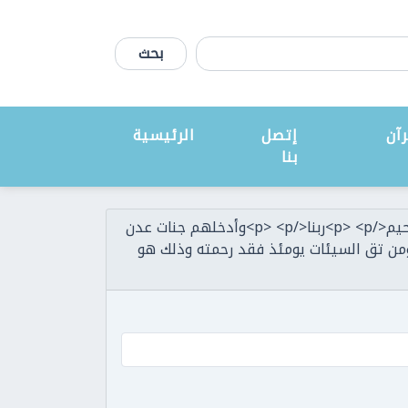
بحث
آن
إتصل
الرئيسية
بنا
ارسال ملحوظة حيال: <p>وسعت كل شيء رحمة وعلما</p> <p>فاغفر للذين تابوا واتبعوا سبيلك وقهم عذاب الجحيم</p> <p>ربنا</p> <p>وأدخلهم جنات عدن
م وأزواجهم وذرياتهم إنك أنت العزيز الحكيم</p> <p>وقهم</p> <p>السيئات ومن تق السيئات يومئذ فقد رحمته وذلك هو